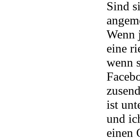
Sind s
angem
Wenn j
eine r
wenn s
Facebo
zusen
ist un
und ic
einen 