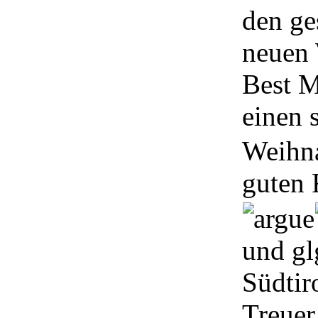
den g
neuen
Best M
einen
Weihna
guten 
und gl
Südtir
Treuer