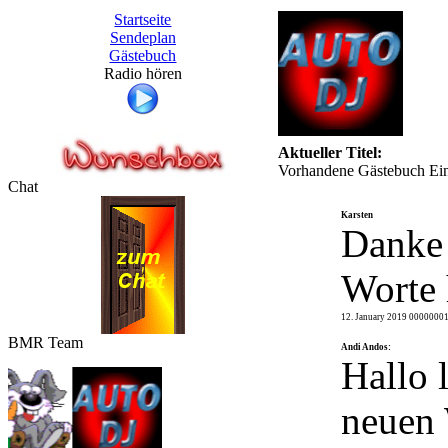
Startseite
Sendeplan
Gästebuch
Radio hören
Aktueller Titel:
Vorhandene Gästebuch Ein
Chat
Karsten
Danke 
Worte 
12. January 2019 0000000
BMR Team
Andi Andos:
Hallo 
neuen