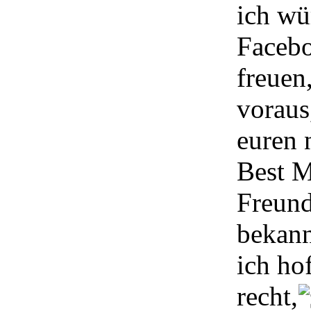
ich wü
Facebo
freuen
voraus
euren 
Best M
Freund
bekann
ich ho
recht,