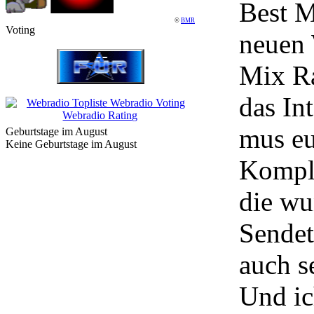
Best M
©
BMR
Voting
neuen 
Mix Ra
das In
mus eu
Geburtstage im August
Keine Geburtstage im August
Kompl
die wu
Sendet
auch s
Und ic